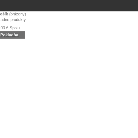
ošík
(prázdny)
iadne produkty
,00 €
Spolu
Pokladňa