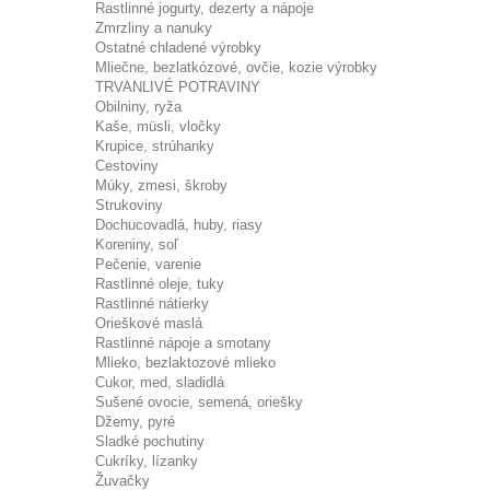
Rastlinné jogurty, dezerty a nápoje
Zmrzliny a nanuky
Ostatné chladené výrobky
Mliečne, bezlatkózové, ovčie, kozie výrobky
TRVANLIVÉ POTRAVINY
Obilniny, ryža
Kaše, müsli, vločky
Krupice, strúhanky
Cestoviny
Múky, zmesi, škroby
Strukoviny
Dochucovadlá, huby, riasy
Koreniny, soľ
Pečenie, varenie
Rastlinné oleje, tuky
Rastlinné nátierky
Orieškové maslá
Rastlinné nápoje a smotany
Mlieko, bezlaktozové mlieko
Cukor, med, sladidlá
Sušené ovocie, semená, oriešky
Džemy, pyré
Sladké pochutiny
Cukríky, lízanky
Žuvačky