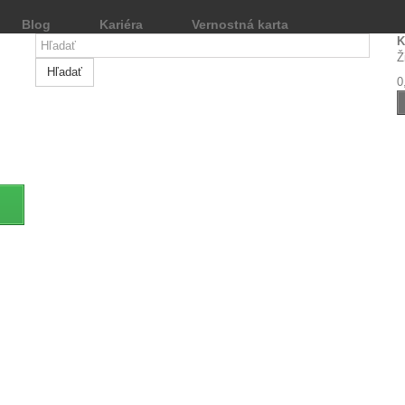
Blog
Kariéra
Vernostná karta
K
Ž
Hľadať
0