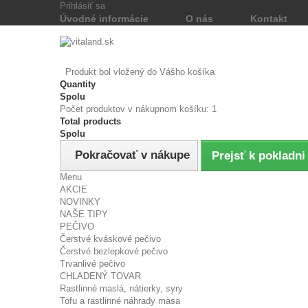
Prihlásiť sa
Úvodné informácie
O nás
Kontakt
Produkt bol vložený do Vášho košíka
Quantity
Spolu
Počet produktov v nákupnom košíku: 1
Total products
Spolu
Pokračovať v nákupe
Prejsť k pokladni
Menu
AKCIE
NOVINKY
NAŠE TIPY
PEČIVO
Čerstvé kváskové pečivo
Čerstvé bezlepkové pečivo
Trvanlivé pečivo
CHLADENÝ TOVAR
Rastlinné maslá, nátierky, syry
Tofu a rastlinné náhrady mäsa