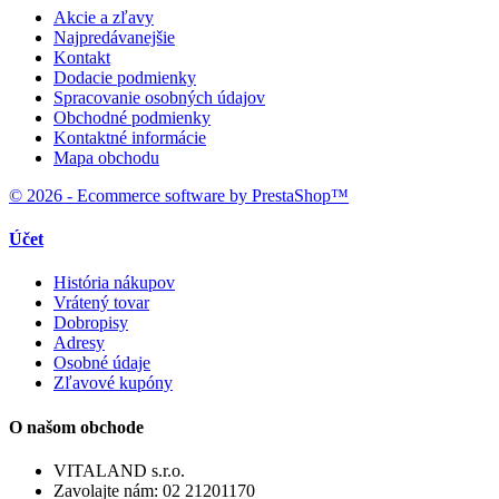
Akcie a zľavy
Najpredávanejšie
Kontakt
Dodacie podmienky
Spracovanie osobných údajov
Obchodné podmienky
Kontaktné informácie
Mapa obchodu
© 2026 - Ecommerce software by PrestaShop™
Účet
História nákupov
Vrátený tovar
Dobropisy
Adresy
Osobné údaje
Zľavové kupóny
O našom obchode
VITALAND s.r.o.
Zavolajte nám:
02 21201170