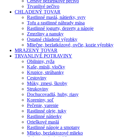
Čerstvé bezlepkové pečivo
Trvanlivé pečivo
CHLADENÝ TOVAR
Rastlinné maslá, nátierky, syry
Tofu a rastlinné náhrady mäsa
Rastlinné jogurty, dezerty a nápoje
Zmrzliny a nanuky
Ostatné chladené výrobky
Mliečne, bezlatkózové, ovčie, kozie výrobky
MRAZENÝ TOVAR
TRVANLIVÉ POTRAVINY
Obilniny, ryža
Kaše, müsli, vločky
Krupice, strúhanky
Cestoviny
Múky, zmesi, škroby
Strukoviny
Dochucovadlá, huby, riasy
Koreniny, soľ
Pečenie, varenie
Rastlinné oleje, tuky
Rastlinné nátierky
Orieškové maslá
Rastlinné nápoje a smotany
Mlieko, bezlaktozové mlieko