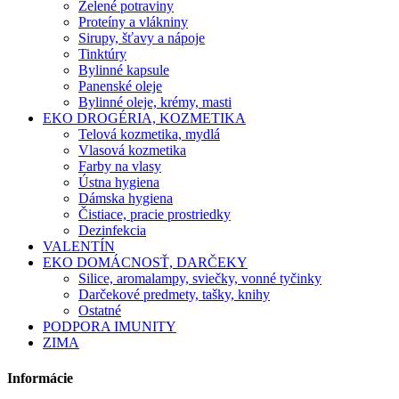
Zelené potraviny
Proteíny a vlákniny
Sirupy, šťavy a nápoje
Tinktúry
Bylinné kapsule
Panenské oleje
Bylinné oleje, krémy, masti
EKO DROGÉRIA, KOZMETIKA
Telová kozmetika, mydlá
Vlasová kozmetika
Farby na vlasy
Ústna hygiena
Dámska hygiena
Čistiace, pracie prostriedky
Dezinfekcia
VALENTÍN
EKO DOMÁCNOSŤ, DARČEKY
Silice, aromalampy, sviečky, vonné tyčinky
Darčekové predmety, tašky, knihy
Ostatné
PODPORA IMUNITY
ZIMA
Informácie