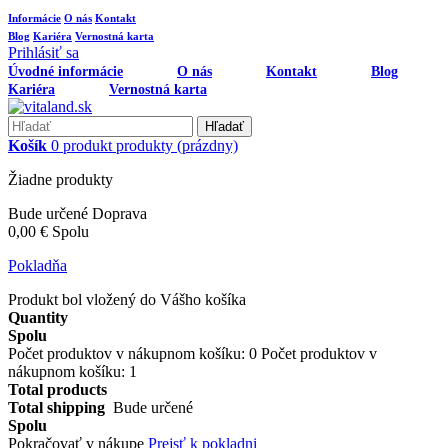
Informácie
O nás
Kontakt
Blog
Kariéra
Vernostná karta
Prihlásiť sa
Úvodné informácie
O nás
Kontakt
Blog
Kariéra
Vernostná karta
Hľadať
Košík
0
produkt
produkty
(prázdny)
Žiadne produkty
Bude určené
Doprava
0,00 €
Spolu
Pokladňa
Produkt bol vložený do Vášho košíka
Quantity
Spolu
Počet produktov v nákupnom košíku:
0
Počet produktov v
nákupnom košíku: 1
Total products
Total shipping
Bude určené
Spolu
Pokračovať v nákupe
Prejsť k pokladni