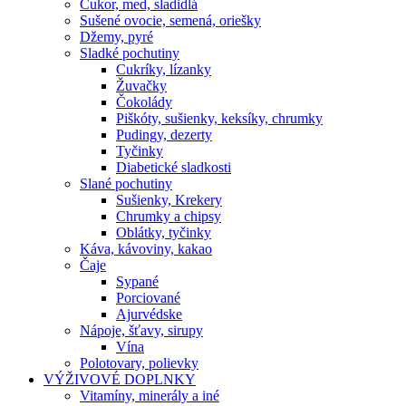
Cukor, med, sladidlá
Sušené ovocie, semená, oriešky
Džemy, pyré
Sladké pochutiny
Cukríky, lízanky
Žuvačky
Čokolády
Piškóty, sušienky, keksíky, chrumky
Pudingy, dezerty
Tyčinky
Diabetické sladkosti
Slané pochutiny
Sušienky, Krekery
Chrumky a chipsy
Oblátky, tyčinky
Káva, kávoviny, kakao
Čaje
Sypané
Porciované
Ajurvédske
Nápoje, šťavy, sirupy
Vína
Polotovary, polievky
VÝŽIVOVÉ DOPLNKY
Vitamíny, minerály a iné