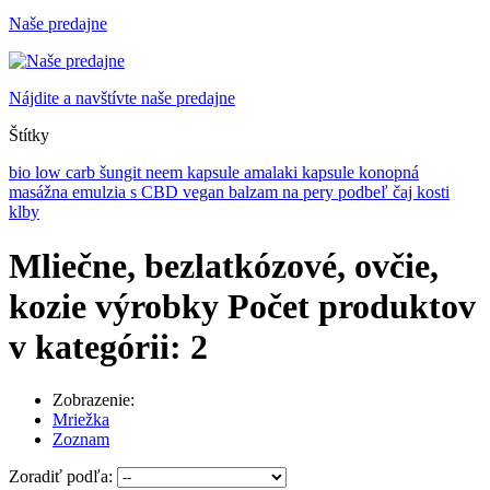
Naše predajne
Nájdite a navštívte naše predajne
Štítky
bio
low carb
šungit
neem kapsule
amalaki kapsule
konopná
masážna emulzia s CBD
vegan balzam na pery
podbeľ čaj
kosti
klby
Mliečne, bezlatkózové, ovčie,
kozie výrobky
Počet produktov
v kategórii: 2
Zobrazenie:
Mriežka
Zoznam
Zoradiť podľa: