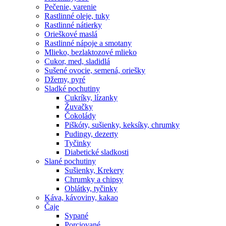
Pečenie, varenie
Rastlinné oleje, tuky
Rastlinné nátierky
Orieškové maslá
Rastlinné nápoje a smotany
Mlieko, bezlaktozové mlieko
Cukor, med, sladidlá
Sušené ovocie, semená, oriešky
Džemy, pyré
Sladké pochutiny
Cukríky, lízanky
Žuvačky
Čokolády
Piškóty, sušienky, keksíky, chrumky
Pudingy, dezerty
Tyčinky
Diabetické sladkosti
Slané pochutiny
Sušienky, Krekery
Chrumky a chipsy
Oblátky, tyčinky
Káva, kávoviny, kakao
Čaje
Sypané
Porciované