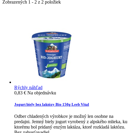
Zobrazených 1 - 2 z 2 položiek
Rýchly náhľad
0,83 €
Na objednávku
Jogurt biely bez laktózy Bio 150g Leeb Vital
Odber chladených výrobkov je možný len osobne na
predajni. Jemný biely jogurt vyrobený z alpského mlieka, ku
ktorému bol pridaný enzým laktáza, ktoré rozkladá laktózu.
Bez zahusťovadiel.