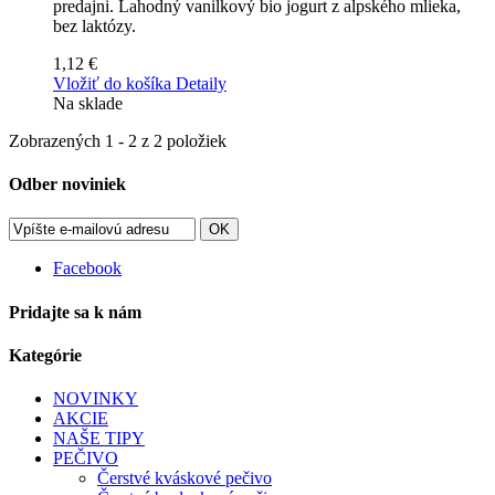
predajni. Lahodný vanilkový bio jogurt z alpského mlieka,
bez laktózy.
1,12 €
Vložiť do košíka
Detaily
Na sklade
Zobrazených 1 - 2 z 2 položiek
Odber noviniek
OK
Facebook
Pridajte sa k nám
Kategórie
NOVINKY
AKCIE
NAŠE TIPY
PEČIVO
Čerstvé kváskové pečivo