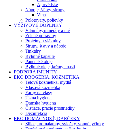
Ajurvédske
Nápoje, šťavy, sirupy
Vína
Polotovary, polievky
VÝŽIVOVÉ DOPLNKY
Vitamíny, minerály a iné
Zelené potraviny
Proteíny a vlákniny
Sirupy, šťavy a nápoje
Tinktúry
Bylinné kapsule
Panenské oleje
Bylinné oleje, krémy, masti
PODPORA IMUNITY
EKO DROGÉRIA, KOZMETIKA
Telová kozmetika, mydlá
Vlasová kozmetika
Farby na vlasy
Ústna hygiena
Dámska hygiena
Čistiace, pracie prostriedky
Dezinfekcia
EKO DOMÁCNOSŤ, DARČEKY
Silice, aromalampy, sviečky, vonné tyčinky
Darčekové predmety, tašky, knihy