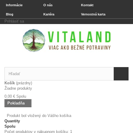
Informácie
O nás
Kontakt
Blog
Kariéra
Vernostná karta
Prihlásiť sa
Košík
(prázdny)
Žiadne produkty
0,00 €
Spolu
Pokladňa
Produkt bol vložený do Vášho košíka
Quantity
Spolu
Počet produktov v nákupnom košíku: 1