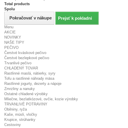
Total products
Spolu
Pokračovať v nákupe
Prejsť k pokladni
Menu
AKCIE
NOVINKY
NAŠE TIPY
PEČIVO
Čerstvé kváskové pečivo
Čerstvé bezlepkové pečivo
Trvanlivé pečivo
CHLADENÝ TOVAR
Rastlinné maslá, nátierky, syry
Tofu a rastlinné náhrady mäsa
Rastlinné jogurty, dezerty a nápoje
Zmrzliny a nanuky
Ostatné chladené výrobky
Mliečne, bezlatkózové, ovčie, kozie výrobky
TRVANLIVÉ POTRAVINY
Obilniny, ryža
Kaše, müsli, vločky
Krupice, strúhanky
Cestoviny