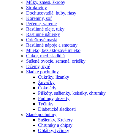
Múky, zmesi, škroby
Strukoviny
Dochucovadlá, huby, riasy
Koreniny, soľ
Pečenie, varenie
Rastlinné oleje, tuky
Rastlinné nátierky
Orieškové maslá
Rastlinné nápoje a smotany
Mlieko, bezlaktozové mlieko
Cukor, med, sladidlá
Sušené ovocie, semená, oriešky
Džemy, pyré
Sladké pochutiny
Cukríky, lízanky
Žuvačky
Čokolády
Piškóty, sušienky, keksíky, chrumky
Pudingy, dezerty
Tyčinky
Diabetické sladkosti
Slané pochutiny
Sušienky, Krekery
Chrumky a chipsy
Oblátky, tyčinky