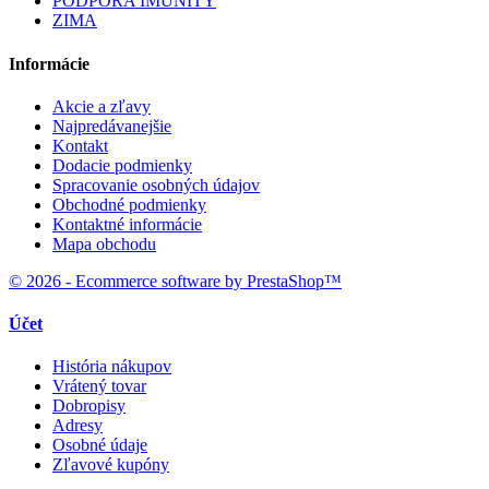
PODPORA IMUNITY
ZIMA
Informácie
Akcie a zľavy
Najpredávanejšie
Kontakt
Dodacie podmienky
Spracovanie osobných údajov
Obchodné podmienky
Kontaktné informácie
Mapa obchodu
© 2026 - Ecommerce software by PrestaShop™
Účet
História nákupov
Vrátený tovar
Dobropisy
Adresy
Osobné údaje
Zľavové kupóny