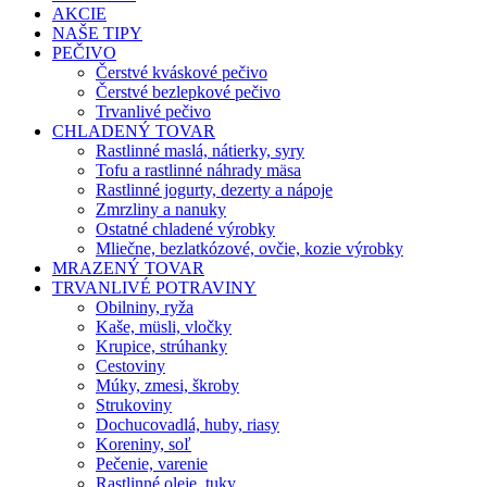
AKCIE
NAŠE TIPY
PEČIVO
Čerstvé kváskové pečivo
Čerstvé bezlepkové pečivo
Trvanlivé pečivo
CHLADENÝ TOVAR
Rastlinné maslá, nátierky, syry
Tofu a rastlinné náhrady mäsa
Rastlinné jogurty, dezerty a nápoje
Zmrzliny a nanuky
Ostatné chladené výrobky
Mliečne, bezlatkózové, ovčie, kozie výrobky
MRAZENÝ TOVAR
TRVANLIVÉ POTRAVINY
Obilniny, ryža
Kaše, müsli, vločky
Krupice, strúhanky
Cestoviny
Múky, zmesi, škroby
Strukoviny
Dochucovadlá, huby, riasy
Koreniny, soľ
Pečenie, varenie
Rastlinné oleje, tuky