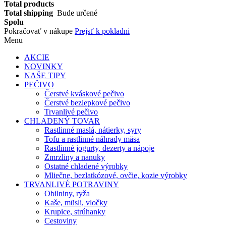
Total products
Total shipping
Bude určené
Spolu
Pokračovať v nákupe
Prejsť k pokladni
Menu
AKCIE
NOVINKY
NAŠE TIPY
PEČIVO
Čerstvé kváskové pečivo
Čerstvé bezlepkové pečivo
Trvanlivé pečivo
CHLADENÝ TOVAR
Rastlinné maslá, nátierky, syry
Tofu a rastlinné náhrady mäsa
Rastlinné jogurty, dezerty a nápoje
Zmrzliny a nanuky
Ostatné chladené výrobky
Mliečne, bezlatkózové, ovčie, kozie výrobky
TRVANLIVÉ POTRAVINY
Obilniny, ryža
Kaše, müsli, vločky
Krupice, strúhanky
Cestoviny