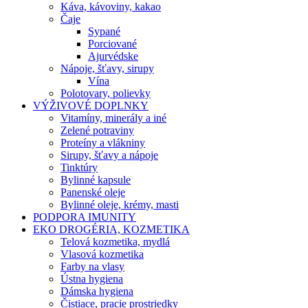
Káva, kávoviny, kakao
Čaje
Sypané
Porciované
Ajurvédske
Nápoje, šťavy, sirupy
Vína
Polotovary, polievky
VÝŽIVOVÉ DOPLNKY
Vitamíny, minerály a iné
Zelené potraviny
Proteíny a vlákniny
Sirupy, šťavy a nápoje
Tinktúry
Bylinné kapsule
Panenské oleje
Bylinné oleje, krémy, masti
PODPORA IMUNITY
EKO DROGÉRIA, KOZMETIKA
Telová kozmetika, mydlá
Vlasová kozmetika
Farby na vlasy
Ústna hygiena
Dámska hygiena
Čistiace, pracie prostriedky