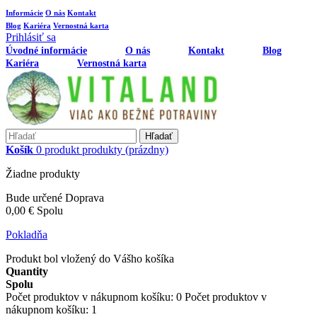
Informácie
O nás
Kontakt
Blog
Kariéra
Vernostná karta
Prihlásiť sa
Úvodné informácie
O nás
Kontakt
Blog
Kariéra
Vernostná karta
Hľadať
Košík
0
produkt
produkty
(prázdny)
Žiadne produkty
Bude určené
Doprava
0,00 €
Spolu
Pokladňa
Produkt bol vložený do Vášho košíka
Quantity
Spolu
Počet produktov v nákupnom košíku:
0
Počet produktov v
nákupnom košíku: 1