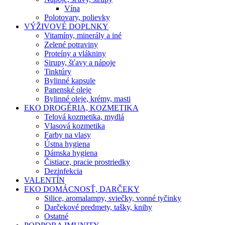
Vína
Polotovary, polievky
VÝŽIVOVÉ DOPLNKY
Vitamíny, minerály a iné
Zelené potraviny
Proteíny a vlákniny
Sirupy, šťavy a nápoje
Tinktúry
Bylinné kapsule
Panenské oleje
Bylinné oleje, krémy, masti
EKO DROGÉRIA, KOZMETIKA
Telová kozmetika, mydlá
Vlasová kozmetika
Farby na vlasy
Ústna hygiena
Dámska hygiena
Čistiace, pracie prostriedky
Dezinfekcia
VALENTÍN
EKO DOMÁCNOSŤ, DARČEKY
Silice, aromalampy, sviečky, vonné tyčinky
Darčekové predmety, tašky, knihy
Ostatné