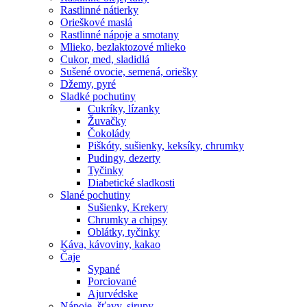
Rastlinné nátierky
Orieškové maslá
Rastlinné nápoje a smotany
Mlieko, bezlaktozové mlieko
Cukor, med, sladidlá
Sušené ovocie, semená, oriešky
Džemy, pyré
Sladké pochutiny
Cukríky, lízanky
Žuvačky
Čokolády
Piškóty, sušienky, keksíky, chrumky
Pudingy, dezerty
Tyčinky
Diabetické sladkosti
Slané pochutiny
Sušienky, Krekery
Chrumky a chipsy
Oblátky, tyčinky
Káva, kávoviny, kakao
Čaje
Sypané
Porciované
Ajurvédske
Nápoje, šťavy, sirupy