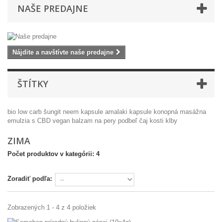
NAŠE PREDAJNE
Nájdite a navštívte naše predajne
ŠTÍTKY
bio
low carb
šungit
neem kapsule
amalaki kapsule
konopná masážna
emulzia s CBD
vegan balzam na pery
podbeľ čaj
kosti
klby
ZIMA
Počet produktov v kategórii: 4
Zoradiť podľa:
Zobrazených 1 - 4 z 4 položiek