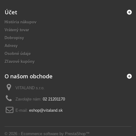
Účet
História nákupov
Vrátený tovar
Dobropisy
Adresy
Osobné údaje
Zľavové kupóny
O našom obchode
VITALAND s.r.o.
Zavolajte nám:
02 21201170
E-mail:
eshop@vitaland.sk
© 2026 - Ecommerce software by PrestaShop™