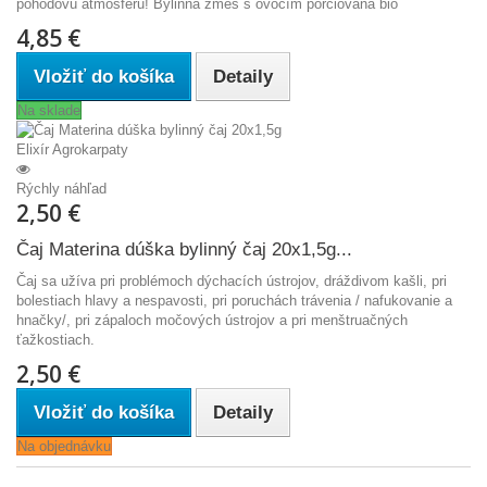
pohodovú atmosféru! Bylinná zmes s ovocím porciovaná bio
4,85 €
Vložiť do košíka
Detaily
Na sklade
Rýchly náhľad
2,50 €
Čaj Materina dúška bylinný čaj 20x1,5g...
Čaj sa užíva pri problémoch dýchacích ústrojov, dráždivom kašli, pri
bolestiach hlavy a nespavosti, pri poruchách trávenia / nafukovanie a
hnačky/, pri zápaloch močových ústrojov a pri menštruačných
ťažkostiach.
2,50 €
Vložiť do košíka
Detaily
Na objednávku