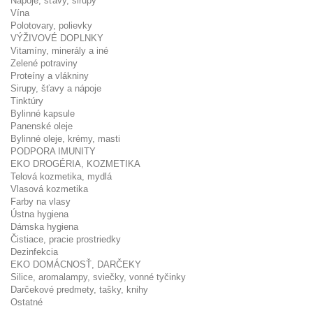
Nápoje, šťavy, sirupy
Vína
Polotovary, polievky
VÝŽIVOVÉ DOPLNKY
Vitamíny, minerály a iné
Zelené potraviny
Proteíny a vlákniny
Sirupy, šťavy a nápoje
Tinktúry
Bylinné kapsule
Panenské oleje
Bylinné oleje, krémy, masti
PODPORA IMUNITY
EKO DROGÉRIA, KOZMETIKA
Telová kozmetika, mydlá
Vlasová kozmetika
Farby na vlasy
Ústna hygiena
Dámska hygiena
Čistiace, pracie prostriedky
Dezinfekcia
EKO DOMÁCNOSŤ, DARČEKY
Silice, aromalampy, sviečky, vonné tyčinky
Darčekové predmety, tašky, knihy
Ostatné