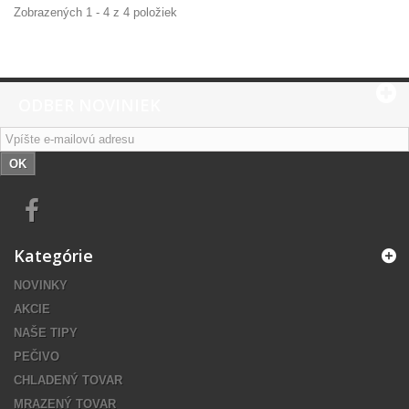
Zobrazených 1 - 4 z 4 položiek
ODBER NOVINIEK
OK
Kategórie
NOVINKY
AKCIE
NAŠE TIPY
PEČIVO
CHLADENÝ TOVAR
MRAZENÝ TOVAR