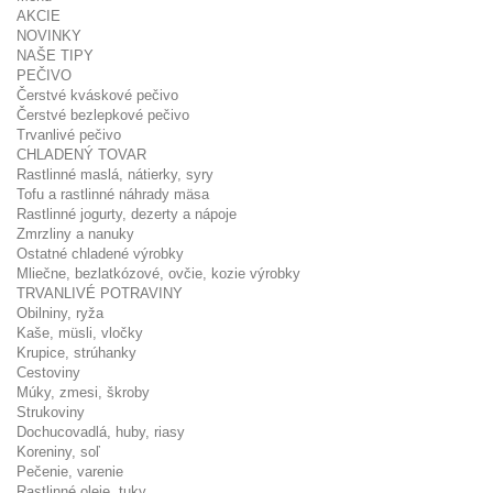
AKCIE
NOVINKY
NAŠE TIPY
PEČIVO
Čerstvé kváskové pečivo
Čerstvé bezlepkové pečivo
Trvanlivé pečivo
CHLADENÝ TOVAR
Rastlinné maslá, nátierky, syry
Tofu a rastlinné náhrady mäsa
Rastlinné jogurty, dezerty a nápoje
Zmrzliny a nanuky
Ostatné chladené výrobky
Mliečne, bezlatkózové, ovčie, kozie výrobky
TRVANLIVÉ POTRAVINY
Obilniny, ryža
Kaše, müsli, vločky
Krupice, strúhanky
Cestoviny
Múky, zmesi, škroby
Strukoviny
Dochucovadlá, huby, riasy
Koreniny, soľ
Pečenie, varenie
Rastlinné oleje, tuky