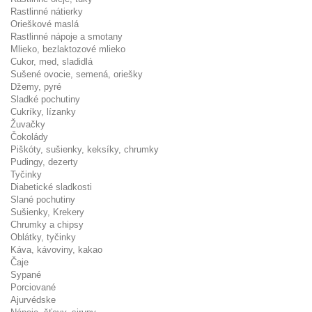
Rastlinné nátierky
Orieškové maslá
Rastlinné nápoje a smotany
Mlieko, bezlaktozové mlieko
Cukor, med, sladidlá
Sušené ovocie, semená, oriešky
Džemy, pyré
Sladké pochutiny
Cukríky, lízanky
Žuvačky
Čokolády
Piškóty, sušienky, keksíky, chrumky
Pudingy, dezerty
Tyčinky
Diabetické sladkosti
Slané pochutiny
Sušienky, Krekery
Chrumky a chipsy
Oblátky, tyčinky
Káva, kávoviny, kakao
Čaje
Sypané
Porciované
Ajurvédske