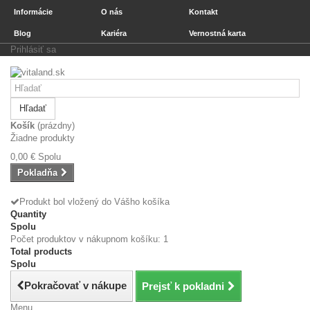
Informácie
O nás
Kontakt
Blog
Kariéra
Vernostná karta
Prihlásiť sa
Hľadať
Košík
(prázdny)
Žiadne produkty
0,00 €
Spolu
Pokladňa
Produkt bol vložený do Vášho košíka
Quantity
Spolu
Počet produktov v nákupnom košíku: 1
Total products
Spolu
Pokračovať v nákupe
Prejsť k pokladni
Menu