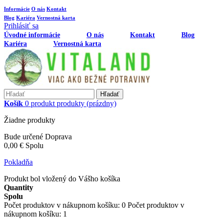
Informácie
O nás
Kontakt
Blog
Kariéra
Vernostná karta
Prihlásiť sa
Úvodné informácie
O nás
Kontakt
Blog
Kariéra
Vernostná karta
Hľadať
Košík
0
produkt
produkty
(prázdny)
Žiadne produkty
Bude určené
Doprava
0,00 €
Spolu
Pokladňa
Produkt bol vložený do Vášho košíka
Quantity
Spolu
Počet produktov v nákupnom košíku:
0
Počet produktov v
nákupnom košíku: 1