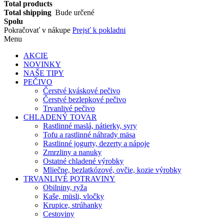
Total products
Total shipping
Bude určené
Spolu
Pokračovať v nákupe
Prejsť k pokladni
Menu
AKCIE
NOVINKY
NAŠE TIPY
PEČIVO
Čerstvé kváskové pečivo
Čerstvé bezlepkové pečivo
Trvanlivé pečivo
CHLADENÝ TOVAR
Rastlinné maslá, nátierky, syry
Tofu a rastlinné náhrady mäsa
Rastlinné jogurty, dezerty a nápoje
Zmrzliny a nanuky
Ostatné chladené výrobky
Mliečne, bezlatkózové, ovčie, kozie výrobky
TRVANLIVÉ POTRAVINY
Obilniny, ryža
Kaše, müsli, vločky
Krupice, strúhanky
Cestoviny