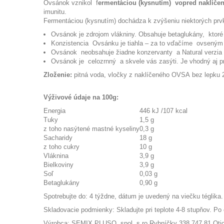
Ovsánok vznikol
f
ermentáciou (kysnutím)
vopred naklíčen
imunitu.
Fermentáciou (kysnutím) dochádza k zvýšeniu niektorých prvko
Ovsánok je zdrojom vlákniny.
Obsahuje betaglukány,
ktoré 
Konzistencia
Ovsánku je tiahla – za to vďačíme
ovseným
Ovsánok
neobsahuje žiadne konzervanty
a Natural verzia 
Ovsánok je
celozrnný
a skvele vás zasýti.
Je vhodný aj p
Zloženie:
pitná voda, vločky z naklíčeného
OVSA
bez lepku 2
Výživové údaje na 100g:
Energia
446 kJ /107 kcal
Tuky
1,5 g
z toho nasýtené mastné kyseliny
0,3 g
Sacharidy
18 g
z toho cukry
10 g
Vláknina
3,9 g
Bielkoviny
3,9 g
Soľ
0,03 g
Betaglukány
0,90 g
Spotrebujte do: 4 týždne, dátum je uvedený na viečku téglika.
Skladovacie podmienky:
Skladujte pri teplote 4-8 stupňov.
Po 
Výrobca:
SEMIX PLUSO, spol.
s ro Rybníčky 338 747 81 Oti