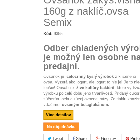
160g z naklíč.ovsa
Semix
Kód:
9355
Odber chladených výr
je možný len osobne n
predajni.
Ovsánok
je
celozrnný
kyslý výrobok
z klíčeného
ovsa.
Vyzerá ako jogurt, ale jogurt to nie je!
Je to ni
lepšie!
Obsahuje
živé kultúry baktérií
, ktoré vydrži
výrobku po celú dobu jeho trvanlivosti.
Pridaný cukor 
súčasťou ochucujúcej ovocnej bázy.
Za tiahlu konzis
vďačíme
ovseným betaglukánom.
Viac detailov
Na objednávku
Tweet
Share
Google+
Pinte