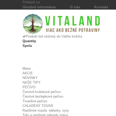
Prihlásiť sa
Úvodné informácie
O nás
Kontakt
Produkt bol vložený do Vášho košíka
Quantity
Spolu
Menu
AKCIE
NOVINKY
NAŠE TIPY
PEČIVO
Čerstvé kváskové pečivo
Čerstvé bezlepkové pečivo
Trvanlivé pečivo
CHLADENÝ TOVAR
Rastlinné maslá, nátierky, syry
Tofu a rastlinné náhrady mäsa