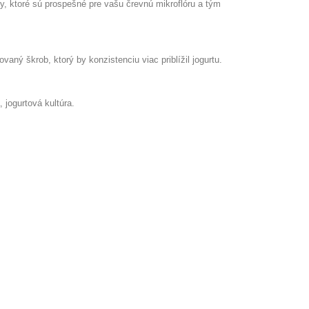
y, ktoré sú prospešné pre vašu črevnú mikroflóru a tým
aný škrob, ktorý by konzistenciu viac priblížil jogurtu.
 jogurtová kultúra.