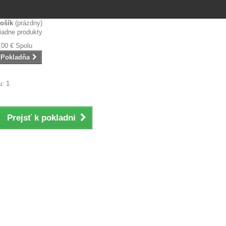
ošík
(prázdny)
iadne produkty
,00 €
Spolu
Pokladňa
: 1
Prejsť k pokladni