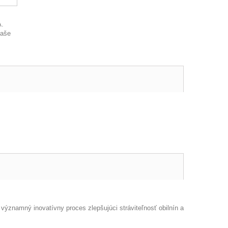
A.
naše
významný inovatívny proces zlepšujúci stráviteľnosť obilnín a