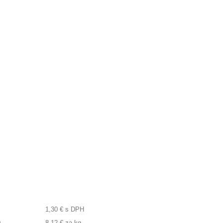
1,30 €
s DPH
a
8,12 €
za kg