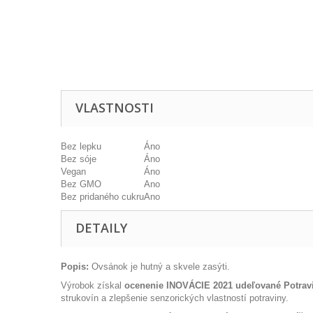
VLASTNOSTI
Bez lepku
Áno
Bez sóje
Áno
Vegan
Áno
Bez GMO
Ano
Bez pridaného cukru
Ano
DETAILY
Popis:
Ovsánok je hutný a skvele zasýti.
Výrobok
získal
ocenenie INOVÁCIE 2021 udeľované Potra
strukovín a zlepšenie senzorických vlastností potraviny.