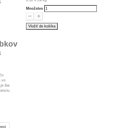
Množstvo
Vložiť do košíka
obkov
a
ečo
a vo
je iba
tenciu
rest