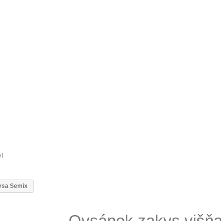
y!
ovsa Semix
Ovsánok zakys.višň