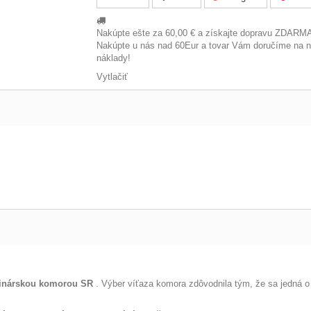
Nakúpte ešte za
60,00 €
a získajte dopravu ZDARM
Nakúpte u nás nad 60Eur a tovar Vám doručíme na 
náklady!
Vytlačiť
vinárskou komorou SR
.
Výber víťaza komora zdôvodnila tým, že sa jedná o 