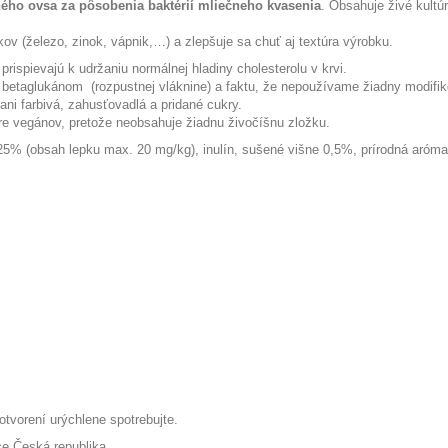
ého ovsa za pôsobenia baktérií mliečneho kvasenia
.
Obsahuje živé kultúr
v (železo, zinok, vápnik,…) a zlepšuje sa chuť aj textúra výrobku.
prispievajú k udržaniu normálnej hladiny cholesterolu v krvi.
 betaglukánom
(rozpustnej vláknine) a faktu, že nepoužívame žiadny modifikov
ani farbivá, zahusťovadlá a pridané cukry.
re vegánov, pretože neobsahuje žiadnu živočíšnu zložku.
5% (obsah lepku max. 20 mg/kg), inulín, sušené višne 0,5%, prírodná aróma,
otvorení urýchlene spotrebujte.
ce Česká republika.