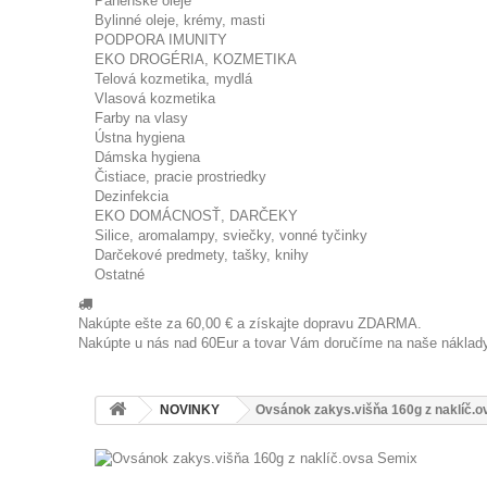
Panenské oleje
Bylinné oleje, krémy, masti
PODPORA IMUNITY
EKO DROGÉRIA, KOZMETIKA
Telová kozmetika, mydlá
Vlasová kozmetika
Farby na vlasy
Ústna hygiena
Dámska hygiena
Čistiace, pracie prostriedky
Dezinfekcia
EKO DOMÁCNOSŤ, DARČEKY
Silice, aromalampy, sviečky, vonné tyčinky
Darčekové predmety, tašky, knihy
Ostatné
Nakúpte ešte za
60,00 €
a získajte dopravu ZDARMA.
Nakúpte u nás nad 60Eur a tovar Vám doručíme na naše náklad
NOVINKY
Ovsánok zakys.višňa 160g z naklíč.