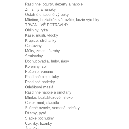
Rastlinné jogurty, dezerty a nápoje
Zmrzliny a nanuky
Ostatné chladené výrobky
Mliečne, bezlatkózové, ovčie, kozie výrobky
TRVANLIVÉ POTRAVINY
Obilniny, ryža
Kaše, müsli, vločky
Krupice, strúhanky
Cestoviny
Múky, zmesi, škroby
Strukoviny
Dochucovadlá, huby, riasy
Koreniny, soľ
Pečenie, varenie
Rastlinné oleje, tuky
Rastlinné nátierky
Orieškové maslá
Rastlinné nápoje a smotany
Mlieko, bezlaktozové mlieko
Cukor, med, sladidlá
Sušené ovocie, semená, oriešky
Džemy, pyré
Sladké pochutiny
Cukríky, lízanky
Žuvačky