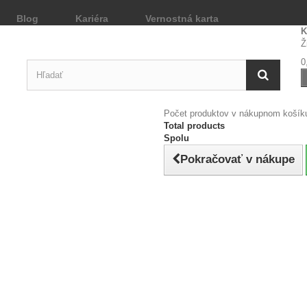
Blog
Kariéra
Vernostná karta
K
Ž
0
Počet produktov v nákupnom košíku
Total products
Spolu
Pokračovať v nákupe