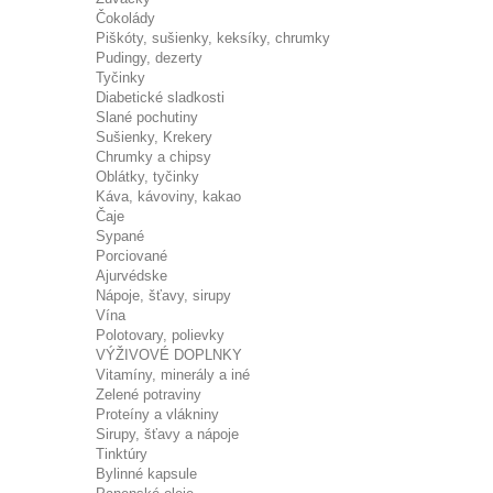
Čokolády
Piškóty, sušienky, keksíky, chrumky
Pudingy, dezerty
Tyčinky
Diabetické sladkosti
Slané pochutiny
Sušienky, Krekery
Chrumky a chipsy
Oblátky, tyčinky
Káva, kávoviny, kakao
Čaje
Sypané
Porciované
Ajurvédske
Nápoje, šťavy, sirupy
Vína
Polotovary, polievky
VÝŽIVOVÉ DOPLNKY
Vitamíny, minerály a iné
Zelené potraviny
Proteíny a vlákniny
Sirupy, šťavy a nápoje
Tinktúry
Bylinné kapsule