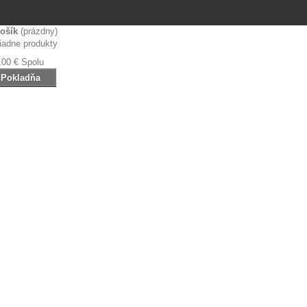
ošík
(prázdny)
iadne produkty
,00 €
Spolu
Pokladňa