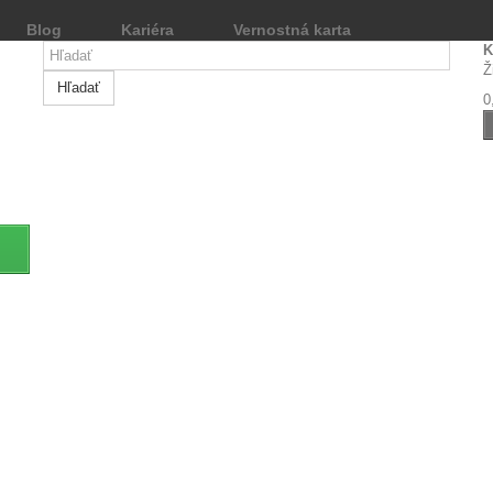
Blog
Kariéra
Vernostná karta
K
Ž
Hľadať
0