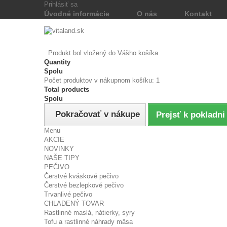
Prihlásiť sa
Úvodné informácie
O nás
Kontakt
Produkt bol vložený do Vášho košíka
Quantity
Spolu
Počet produktov v nákupnom košíku: 1
Total products
Spolu
Pokračovať v nákupe
Prejsť k pokladni
Menu
AKCIE
NOVINKY
NAŠE TIPY
PEČIVO
Čerstvé kváskové pečivo
Čerstvé bezlepkové pečivo
Trvanlivé pečivo
CHLADENÝ TOVAR
Rastlinné maslá, nátierky, syry
Tofu a rastlinné náhrady mäsa