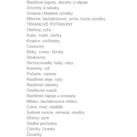
Rastlinné jogurty, dezerty a nápoje
Zmrzliny a nanuky
Ostatné chladené výrobky
Mliečne, bezlatkózové, ovčie, kozie výrobky
TRVANLIVÉ POTRAVINY
Obilniny, ryža
Kaše, müsli, vločky
Krupice, strúhanky
Cestoviny
Múky, zmesi, škroby
Strukoviny
Dochucovadlá, huby, riasy
Koreniny, soľ
Pečenie, varenie
Rastlinné oleje, tuky
Rastlinné nátierky
Orieškové maslá
Rastlinné nápoje a smotany
Mlieko, bezlaktozové mlieko
Cukor, med, sladidlá
Sušené ovocie, semená, oriešky
Džemy, pyré
Sladké pochutiny
Cukríky, lízanky
Žuvačky