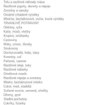
Tofu a rastlinné náhrady mäsa
Rastlinné jogurty, dezerty a nápoje
Zmrzliny a nanuky
Ostatné chladené výrobky
Mliečne, bezlatkózové, ovčie, kozie výrobky
TRVANLIVÉ POTRAVINY
Obilniny, ryža
Kaše, müsli, vločky
Krupice, strúhanky
Cestoviny
Múky, zmesi, škroby
Strukoviny
Dochucovadlá, huby, riasy
Koreniny, soľ
Pečenie, varenie
Rastlinné oleje, tuky
Rastlinné nátierky
Orieškové maslá
Rastlinné nápoje a smotany
Mlieko, bezlaktozové mlieko
Cukor, med, sladidlá
Sušené ovocie, semená, oriešky
Džemy, pyré
Sladké pochutiny
Cukríky, lízanky