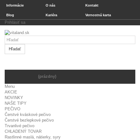
Informácie
O nás
Kontakt
Blog
Kariéra
Vernostná karta
Prihlásiť sa
Hľadať
Košík
(prázdny)
Menu
AKCIE
NOVINKY
NAŠE TIPY
PEČIVO
Čerstvé kváskové pečivo
Čerstvé bezlepkové pečivo
Trvanlivé pečivo
CHLADENÝ TOVAR
Rastlinné maslá, nátierky, syry