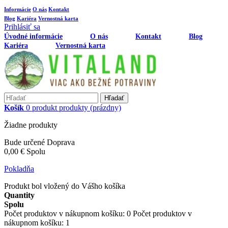
Informácie
O nás
Kontakt
Blog
Kariéra
Vernostná karta
Prihlásiť sa
Úvodné informácie
O nás
Kontakt
Blog
Kariéra
Vernostná karta
Hľadať
Košík
0
produkt
produkty
(prázdny)
Žiadne produkty
Bude určené
Doprava
0,00 €
Spolu
Pokladňa
Produkt bol vložený do Vášho košíka
Quantity
Spolu
Počet produktov v nákupnom košíku:
0
Počet produktov v
nákupnom košíku: 1