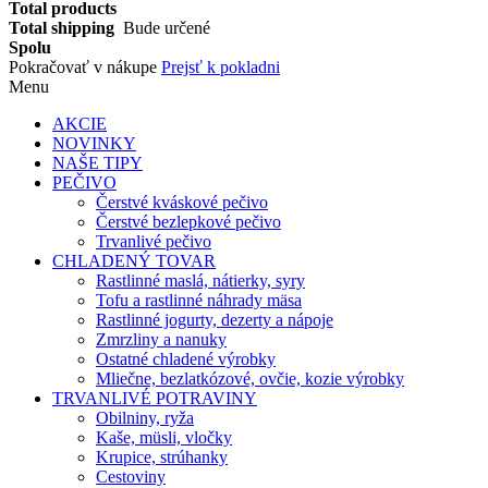
Total products
Total shipping
Bude určené
Spolu
Pokračovať v nákupe
Prejsť k pokladni
Menu
AKCIE
NOVINKY
NAŠE TIPY
PEČIVO
Čerstvé kváskové pečivo
Čerstvé bezlepkové pečivo
Trvanlivé pečivo
CHLADENÝ TOVAR
Rastlinné maslá, nátierky, syry
Tofu a rastlinné náhrady mäsa
Rastlinné jogurty, dezerty a nápoje
Zmrzliny a nanuky
Ostatné chladené výrobky
Mliečne, bezlatkózové, ovčie, kozie výrobky
TRVANLIVÉ POTRAVINY
Obilniny, ryža
Kaše, müsli, vločky
Krupice, strúhanky
Cestoviny