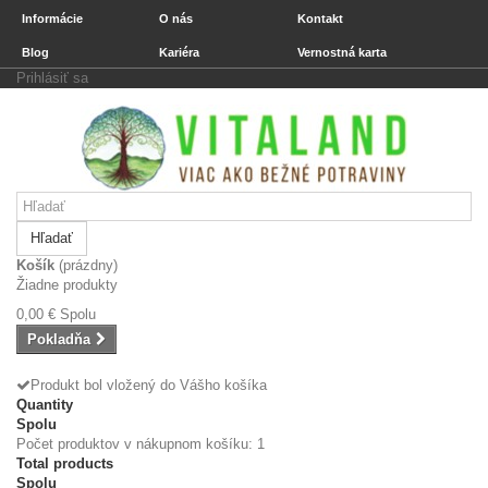
Informácie
O nás
Kontakt
Blog
Kariéra
Vernostná karta
Prihlásiť sa
Hľadať
Košík
(prázdny)
Žiadne produkty
0,00 €
Spolu
Pokladňa
Produkt bol vložený do Vášho košíka
Quantity
Spolu
Počet produktov v nákupnom košíku: 1
Total products
Spolu