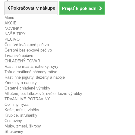
Pokračovať v nákupe
Prejsť k pokladni
Menu
AKCIE
NOVINKY
NAŠE TIPY
PEČIVO
Čerstvé kváskové pečivo
Čerstvé bezlepkové pečivo
Trvanlivé pečivo
CHLADENÝ TOVAR
Rastlinné maslá, nátierky, syry
Tofu a rastlinné náhrady mäsa
Rastlinné jogurty, dezerty a nápoje
Zmrzliny a nanuky
Ostatné chladené výrobky
Mliečne, bezlatkózové, ovčie, kozie výrobky
TRVANLIVÉ POTRAVINY
Obilniny, ryža
Kaše, müsli, vločky
Krupice, strúhanky
Cestoviny
Múky, zmesi, škroby
Strukoviny