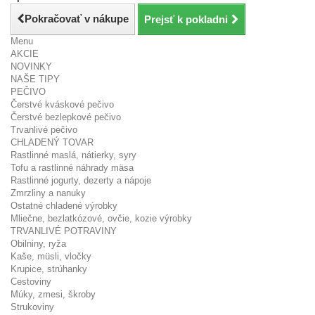
Pokračovať v nákupe
Prejsť k pokladni
Menu
AKCIE
NOVINKY
NAŠE TIPY
PEČIVO
Čerstvé kváskové pečivo
Čerstvé bezlepkové pečivo
Trvanlivé pečivo
CHLADENÝ TOVAR
Rastlinné maslá, nátierky, syry
Tofu a rastlinné náhrady mäsa
Rastlinné jogurty, dezerty a nápoje
Zmrzliny a nanuky
Ostatné chladené výrobky
Mliečne, bezlatkózové, ovčie, kozie výrobky
TRVANLIVÉ POTRAVINY
Obilniny, ryža
Kaše, müsli, vločky
Krupice, strúhanky
Cestoviny
Múky, zmesi, škroby
Strukoviny