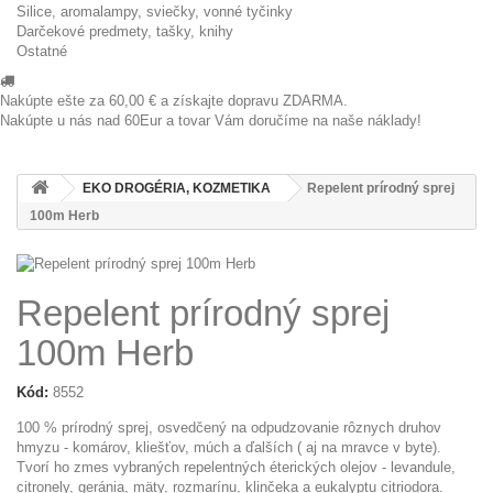
Silice, aromalampy, sviečky, vonné tyčinky
Darčekové predmety, tašky, knihy
Ostatné
Nakúpte ešte za
60,00 €
a získajte dopravu ZDARMA.
Nakúpte u nás nad 60Eur a tovar Vám doručíme na naše náklady!
EKO DROGÉRIA, KOZMETIKA
Repelent prírodný sprej
100m Herb
Repelent prírodný sprej
100m Herb
Kód:
8552
100 % prírodný sprej, osvedčený na odpudzovanie rôznych druhov
hmyzu - komárov, kliešťov, múch a ďalších ( aj na mravce v byte).
Tvorí ho zmes vybraných repelentných éterických olejov - levandule,
citronely, geránia, mäty, rozmarínu, klinčeka a eukalyptu citriodora.