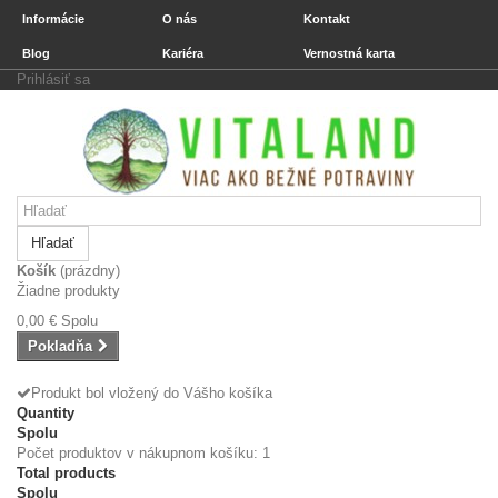
Informácie
O nás
Kontakt
Blog
Kariéra
Vernostná karta
Prihlásiť sa
Hľadať
Košík
(prázdny)
Žiadne produkty
0,00 €
Spolu
Pokladňa
Produkt bol vložený do Vášho košíka
Quantity
Spolu
Počet produktov v nákupnom košíku: 1
Total products
Spolu