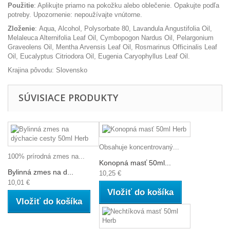
Použitie
: Aplikujte priamo na pokožku alebo oblečenie. Opakujte podľa
potreby. Upozornenie: nepoužívajte vnútorne.
Zloženie
:
Aqua, Alcohol, Polysorbate 80, Lavandula Angustifolia Oil,
Melaleuca Alternifolia Leaf Oil, Cymbopogon Nardus Oil, Pelargonium
Graveolens Oil, Mentha Arvensis Leaf Oil, Rosmarinus Officinalis Leaf
Oil, Eucalyptus Citriodora Oil, Eugenia Caryophyllus Leaf Oil.
Krajina pôvodu: Slovensko
SÚVISIACE PRODUKTY
Obsahuje koncentrovaný...
100% prírodná zmes na...
Konopná masť 50ml...
Bylinná zmes na d...
10,25 €
10,01 €
Vložiť do košíka
Vložiť do košíka