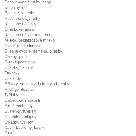
Dochucovadlá, huby, riasy
Koreniny, soľ
Pečenie, varenie
Rastlinné oleje, tuky
Rastlinné nátierky
Orieškové maslá
Rastlinné nápoje a smotany
Mlieko, bezlaktozové mlieko
Cukor, med, sladidlá
Sušené ovocie, semená, oriešky
Džemy, pyré
Sladké pochutiny
Cukríky, lízanky
Žuvačky
Čokolády
Piškóty, sušienky, keksíky, chrumky
Pudingy, dezerty
Tyčinky
Diabetické sladkosti
Slané pochutiny
Sušienky, Krekery
Chrumky a chipsy
Oblátky, tyčinky
Káva, kávoviny, kakao
Čaje