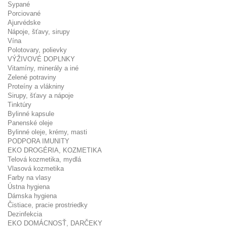
Sypané
Porciované
Ajurvédske
Nápoje, šťavy, sirupy
Vína
Polotovary, polievky
VÝŽIVOVÉ DOPLNKY
Vitamíny, minerály a iné
Zelené potraviny
Proteíny a vlákniny
Sirupy, šťavy a nápoje
Tinktúry
Bylinné kapsule
Panenské oleje
Bylinné oleje, krémy, masti
PODPORA IMUNITY
EKO DROGÉRIA, KOZMETIKA
Telová kozmetika, mydlá
Vlasová kozmetika
Farby na vlasy
Ústna hygiena
Dámska hygiena
Čistiace, pracie prostriedky
Dezinfekcia
EKO DOMÁCNOSŤ, DARČEKY