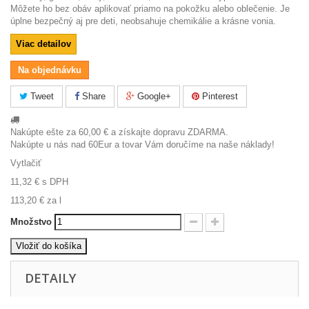
Môžete ho bez obáv aplikovať priamo na pokožku alebo oblečenie. Je
úplne bezpečný aj pre deti, neobsahuje chemikálie a krásne vonia.
Viac detailov
Na objednávku
Tweet
Share
Google+
Pinterest
Nakúpte ešte za
60,00 €
a získajte dopravu ZDARMA.
Nakúpte u nás nad 60Eur a tovar Vám doručíme na naše náklady!
Vytlačiť
11,32 €
s DPH
113,20 €
za l
Množstvo
Vložiť do košíka
DETAILY