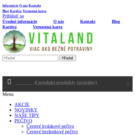
Informácie
O nás
Kontakt
Blog
Kariéra
Vernostná karta
Prihlásiť sa
Úvodné informácie
O nás
Kontakt
Blog
Kariéra
Vernostná karta
Hľadať
Košík
0
produkt
produkty
(prázdny)
Menu
AKCIE
NOVINKY
NAŠE TIPY
PEČIVO
Čerstvé kváskové pečivo
Čerstvé bezlepkové pečivo