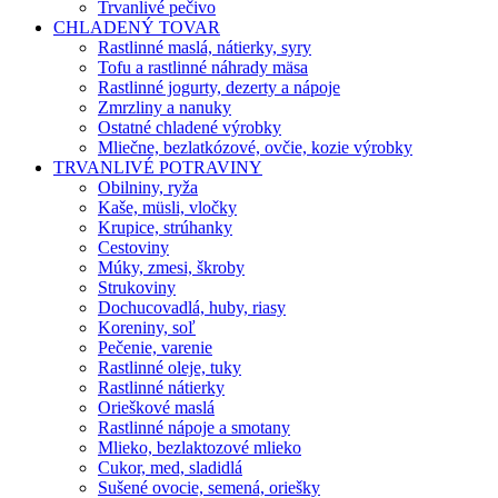
Trvanlivé pečivo
CHLADENÝ TOVAR
Rastlinné maslá, nátierky, syry
Tofu a rastlinné náhrady mäsa
Rastlinné jogurty, dezerty a nápoje
Zmrzliny a nanuky
Ostatné chladené výrobky
Mliečne, bezlatkózové, ovčie, kozie výrobky
TRVANLIVÉ POTRAVINY
Obilniny, ryža
Kaše, müsli, vločky
Krupice, strúhanky
Cestoviny
Múky, zmesi, škroby
Strukoviny
Dochucovadlá, huby, riasy
Koreniny, soľ
Pečenie, varenie
Rastlinné oleje, tuky
Rastlinné nátierky
Orieškové maslá
Rastlinné nápoje a smotany
Mlieko, bezlaktozové mlieko
Cukor, med, sladidlá
Sušené ovocie, semená, oriešky