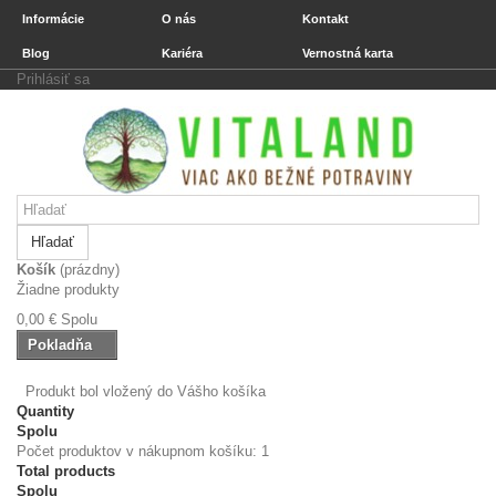
Informácie
O nás
Kontakt
Blog
Kariéra
Vernostná karta
Prihlásiť sa
Hľadať
Košík
(prázdny)
Žiadne produkty
0,00 €
Spolu
Pokladňa
Produkt bol vložený do Vášho košíka
Quantity
Spolu
Počet produktov v nákupnom košíku: 1
Total products
Spolu