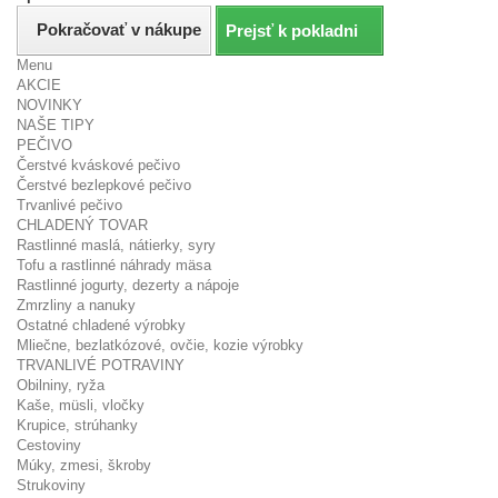
Pokračovať v nákupe
Prejsť k pokladni
Menu
AKCIE
NOVINKY
NAŠE TIPY
PEČIVO
Čerstvé kváskové pečivo
Čerstvé bezlepkové pečivo
Trvanlivé pečivo
CHLADENÝ TOVAR
Rastlinné maslá, nátierky, syry
Tofu a rastlinné náhrady mäsa
Rastlinné jogurty, dezerty a nápoje
Zmrzliny a nanuky
Ostatné chladené výrobky
Mliečne, bezlatkózové, ovčie, kozie výrobky
TRVANLIVÉ POTRAVINY
Obilniny, ryža
Kaše, müsli, vločky
Krupice, strúhanky
Cestoviny
Múky, zmesi, škroby
Strukoviny