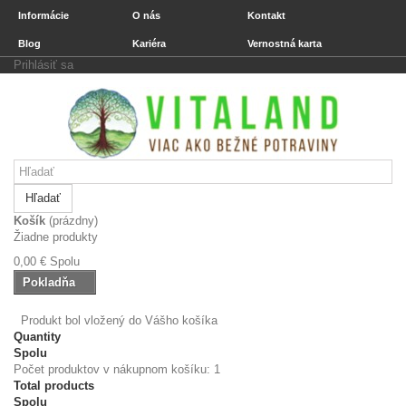
Informácie
O nás
Kontakt
Blog
Kariéra
Vernostná karta
Prihlásiť sa
Hľadať
Košík
(prázdny)
Žiadne produkty
0,00 €
Spolu
Pokladňa
Produkt bol vložený do Vášho košíka
Quantity
Spolu
Počet produktov v nákupnom košíku: 1
Total products
Spolu