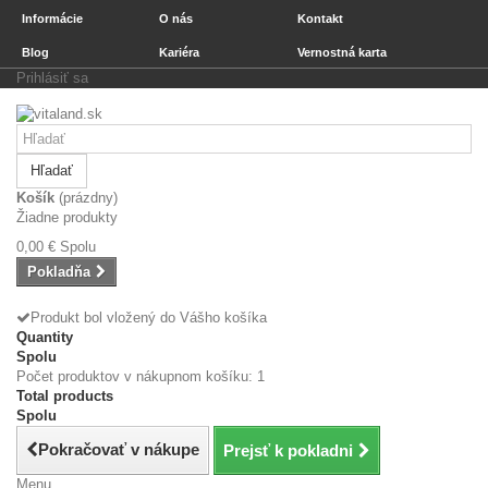
Informácie
O nás
Kontakt
Blog
Kariéra
Vernostná karta
Prihlásiť sa
Hľadať
Košík
(prázdny)
Žiadne produkty
0,00 €
Spolu
Pokladňa
Produkt bol vložený do Vášho košíka
Quantity
Spolu
Počet produktov v nákupnom košíku: 1
Total products
Spolu
Pokračovať v nákupe
Prejsť k pokladni
Menu