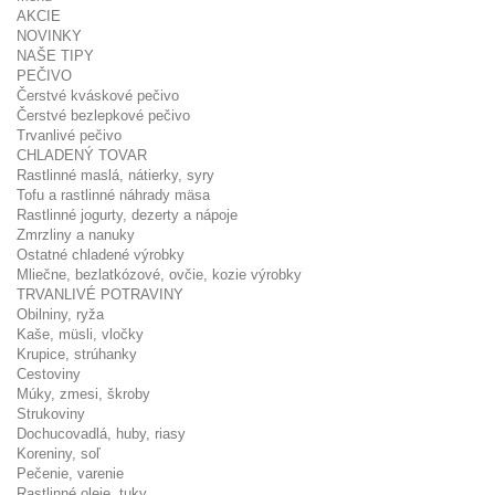
AKCIE
NOVINKY
NAŠE TIPY
PEČIVO
Čerstvé kváskové pečivo
Čerstvé bezlepkové pečivo
Trvanlivé pečivo
CHLADENÝ TOVAR
Rastlinné maslá, nátierky, syry
Tofu a rastlinné náhrady mäsa
Rastlinné jogurty, dezerty a nápoje
Zmrzliny a nanuky
Ostatné chladené výrobky
Mliečne, bezlatkózové, ovčie, kozie výrobky
TRVANLIVÉ POTRAVINY
Obilniny, ryža
Kaše, müsli, vločky
Krupice, strúhanky
Cestoviny
Múky, zmesi, škroby
Strukoviny
Dochucovadlá, huby, riasy
Koreniny, soľ
Pečenie, varenie
Rastlinné oleje, tuky