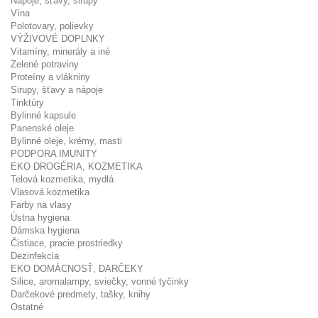
Nápoje, šťavy, sirupy
Vína
Polotovary, polievky
VÝŽIVOVÉ DOPLNKY
Vitamíny, minerály a iné
Zelené potraviny
Proteíny a vlákniny
Sirupy, šťavy a nápoje
Tinktúry
Bylinné kapsule
Panenské oleje
Bylinné oleje, krémy, masti
PODPORA IMUNITY
EKO DROGÉRIA, KOZMETIKA
Telová kozmetika, mydlá
Vlasová kozmetika
Farby na vlasy
Ústna hygiena
Dámska hygiena
Čistiace, pracie prostriedky
Dezinfekcia
EKO DOMÁCNOSŤ, DARČEKY
Silice, aromalampy, sviečky, vonné tyčinky
Darčekové predmety, tašky, knihy
Ostatné