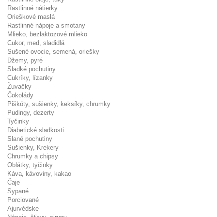
Rastlinné nátierky
Orieškové maslá
Rastlinné nápoje a smotany
Mlieko, bezlaktozové mlieko
Cukor, med, sladidlá
Sušené ovocie, semená, oriešky
Džemy, pyré
Sladké pochutiny
Cukríky, lízanky
Žuvačky
Čokolády
Piškóty, sušienky, keksíky, chrumky
Pudingy, dezerty
Tyčinky
Diabetické sladkosti
Slané pochutiny
Sušienky, Krekery
Chrumky a chipsy
Oblátky, tyčinky
Káva, kávoviny, kakao
Čaje
Sypané
Porciované
Ajurvédske