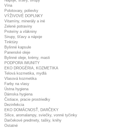
Nápoje, šťavy, sirupy
Vína
Polotovary, polievky
VÝŽIVOVÉ DOPLNKY
Vitamíny, minerály a iné
Zelené potraviny
Proteíny a vlákniny
Sirupy, šťavy a nápoje
Tinktúry
Bylinné kapsule
Panenské oleje
Bylinné oleje, krémy, masti
PODPORA IMUNITY
EKO DROGÉRIA, KOZMETIKA
Telová kozmetika, mydlá
Vlasová kozmetika
Farby na vlasy
Ústna hygiena
Dámska hygiena
Čistiace, pracie prostriedky
Dezinfekcia
EKO DOMÁCNOSŤ, DARČEKY
Silice, aromalampy, sviečky, vonné tyčinky
Darčekové predmety, tašky, knihy
Ostatné