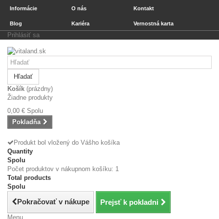
Informácie
O nás
Kontakt
Blog
Kariéra
Vernostná karta
Prihlásiť sa
Hľadať
Košík
(prázdny)
Žiadne produkty
0,00 €
Spolu
Pokladňa
Produkt bol vložený do Vášho košíka
Quantity
Spolu
Počet produktov v nákupnom košíku: 1
Total products
Spolu
Pokračovať v nákupe
Prejsť k pokladni
Menu