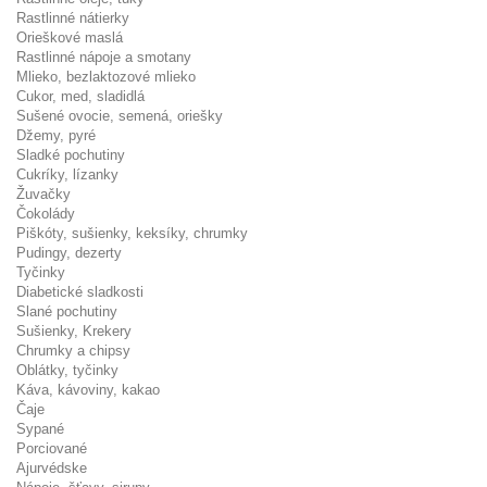
Rastlinné nátierky
Orieškové maslá
Rastlinné nápoje a smotany
Mlieko, bezlaktozové mlieko
Cukor, med, sladidlá
Sušené ovocie, semená, oriešky
Džemy, pyré
Sladké pochutiny
Cukríky, lízanky
Žuvačky
Čokolády
Piškóty, sušienky, keksíky, chrumky
Pudingy, dezerty
Tyčinky
Diabetické sladkosti
Slané pochutiny
Sušienky, Krekery
Chrumky a chipsy
Oblátky, tyčinky
Káva, kávoviny, kakao
Čaje
Sypané
Porciované
Ajurvédske