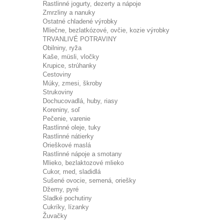
Rastlinné jogurty, dezerty a nápoje
Zmrzliny a nanuky
Ostatné chladené výrobky
Mliečne, bezlatkózové, ovčie, kozie výrobky
TRVANLIVÉ POTRAVINY
Obilniny, ryža
Kaše, müsli, vločky
Krupice, strúhanky
Cestoviny
Múky, zmesi, škroby
Strukoviny
Dochucovadlá, huby, riasy
Koreniny, soľ
Pečenie, varenie
Rastlinné oleje, tuky
Rastlinné nátierky
Orieškové maslá
Rastlinné nápoje a smotany
Mlieko, bezlaktozové mlieko
Cukor, med, sladidlá
Sušené ovocie, semená, oriešky
Džemy, pyré
Sladké pochutiny
Cukríky, lízanky
Žuvačky