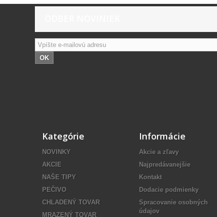
ODBER NOVINIEK
OK
Kategórie
Informácie
NOVINKY
Akcie a zľavy
AKCIE
Najpredávanejšie
NAŠE TIPY
Kontakt
PEČIVO
Dodacie podmienky
CHLADENÝ TOVAR
Spracovanie osobných
údajov
MRAZENÝ TOVAR