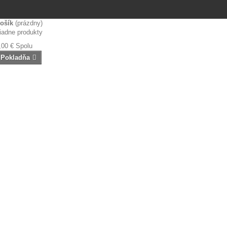
ošík
(prázdny)
iadne produkty
,00 €
Spolu
Pokladňa