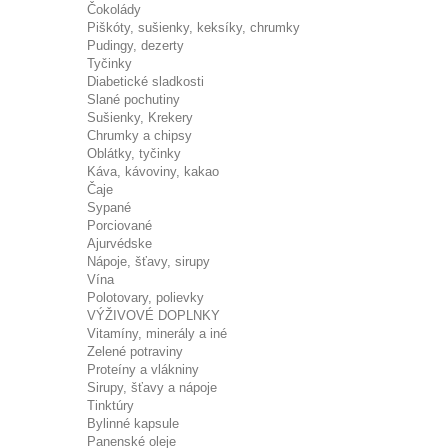
Čokolády
Piškóty, sušienky, keksíky, chrumky
Pudingy, dezerty
Tyčinky
Diabetické sladkosti
Slané pochutiny
Sušienky, Krekery
Chrumky a chipsy
Oblátky, tyčinky
Káva, kávoviny, kakao
Čaje
Sypané
Porciované
Ajurvédske
Nápoje, šťavy, sirupy
Vína
Polotovary, polievky
VÝŽIVOVÉ DOPLNKY
Vitamíny, minerály a iné
Zelené potraviny
Proteíny a vlákniny
Sirupy, šťavy a nápoje
Tinktúry
Bylinné kapsule
Panenské oleje