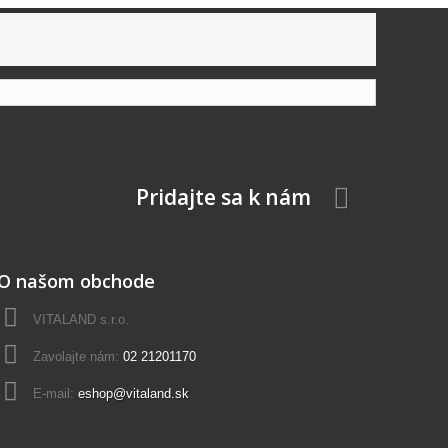
Pridajte sa k nám
O našom obchode
VITALAND s.r.o.
Zavolajte nám:
02 21201170
E-mail:
eshop@vitaland.sk