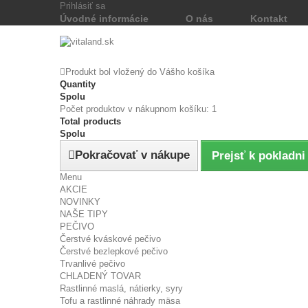
Prihlásiť sa
Úvodné informácie
O nás
Kontakt
Produkt bol vložený do Vášho košíka
Quantity
Spolu
Počet produktov v nákupnom košíku: 1
Total products
Spolu
Pokračovať v nákupe
Prejsť k pokladni
Menu
AKCIE
NOVINKY
NAŠE TIPY
PEČIVO
Čerstvé kváskové pečivo
Čerstvé bezlepkové pečivo
Trvanlivé pečivo
CHLADENÝ TOVAR
Rastlinné maslá, nátierky, syry
Tofu a rastlinné náhrady mäsa