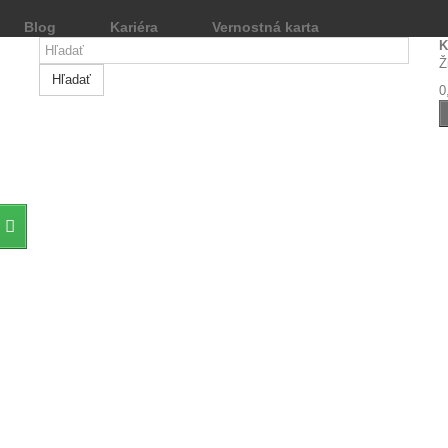
Blog
Kariéra
Vernostná karta
K
Ž
Hľadať
0