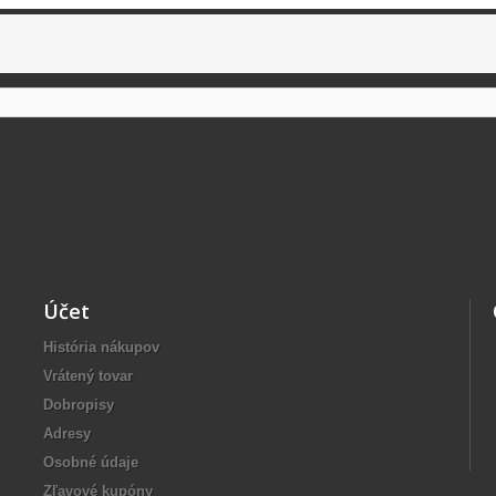
Účet
História nákupov
Vrátený tovar
Dobropisy
Adresy
Osobné údaje
Zľavové kupóny