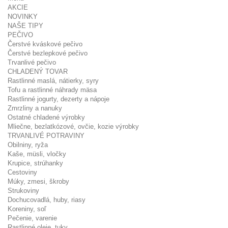
AKCIE
NOVINKY
NAŠE TIPY
PEČIVO
Čerstvé kváskové pečivo
Čerstvé bezlepkové pečivo
Trvanlivé pečivo
CHLADENÝ TOVAR
Rastlinné maslá, nátierky, syry
Tofu a rastlinné náhrady mäsa
Rastlinné jogurty, dezerty a nápoje
Zmrzliny a nanuky
Ostatné chladené výrobky
Mliečne, bezlatkózové, ovčie, kozie výrobky
TRVANLIVÉ POTRAVINY
Obilniny, ryža
Kaše, müsli, vločky
Krupice, strúhanky
Cestoviny
Múky, zmesi, škroby
Strukoviny
Dochucovadlá, huby, riasy
Koreniny, soľ
Pečenie, varenie
Rastlinné oleje, tuky