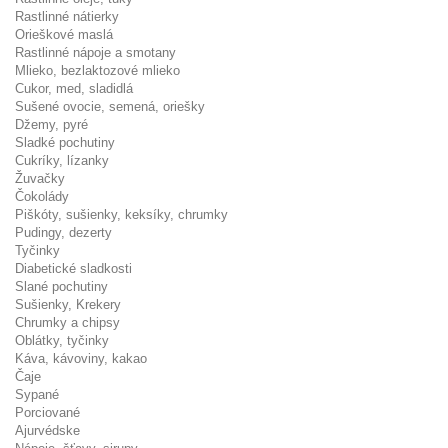
Rastlinné nátierky
Orieškové maslá
Rastlinné nápoje a smotany
Mlieko, bezlaktozové mlieko
Cukor, med, sladidlá
Sušené ovocie, semená, oriešky
Džemy, pyré
Sladké pochutiny
Cukríky, lízanky
Žuvačky
Čokolády
Piškóty, sušienky, keksíky, chrumky
Pudingy, dezerty
Tyčinky
Diabetické sladkosti
Slané pochutiny
Sušienky, Krekery
Chrumky a chipsy
Oblátky, tyčinky
Káva, kávoviny, kakao
Čaje
Sypané
Porciované
Ajurvédske