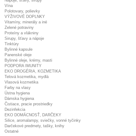
Nápoje, šťavy, sirupy
Vína
Polotovary, polievky
VÝŽIVOVÉ DOPLNKY
Vitamíny, minerály a iné
Zelené potraviny
Proteíny a vlákniny
Sirupy, šťavy a nápoje
Tinktúry
Bylinné kapsule
Panenské oleje
Bylinné oleje, krémy, masti
PODPORA IMUNITY
EKO DROGÉRIA, KOZMETIKA
Telová kozmetika, mydlá
Vlasová kozmetika
Farby na vlasy
Ústna hygiena
Dámska hygiena
Čistiace, pracie prostriedky
Dezinfekcia
EKO DOMÁCNOSŤ, DARČEKY
Silice, aromalampy, sviečky, vonné tyčinky
Darčekové predmety, tašky, knihy
Ostatné