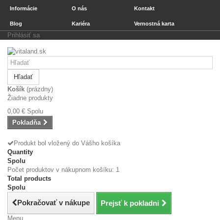
Informácie
O nás
Kontakt
Blog
Kariéra
Vernostná karta
Prihlásiť sa
Hľadať
Košík
(prázdny)
Žiadne produkty
0,00 €
Spolu
Pokladňa
Produkt bol vložený do Vášho košíka
Quantity
Spolu
Počet produktov v nákupnom košíku: 1
Total products
Spolu
Pokračovať v nákupe
Prejsť k pokladni
Menu