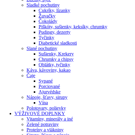
Sladké pochutiny
Cukríky, lízanky
Žuvačky
Čokolády
Piškóty, sušienky, keksíky, chrumky
Pudingy, dezerty
Tyčinky
Diabetické sladkosti
Slané pochutiny
Sušienky, Krekery
Chrumky a chipsy
Oblátky, tyčinky
Káva, kávoviny, kakao
Čaje
Sypané
Porciované
Ajurvédske
Nápoje, šťavy, sirupy
Vína
Polotovary, polievky
VÝŽIVOVÉ DOPLNKY
Vitamíny, minerály a iné
Zelené potraviny
Proteíny a vlákniny