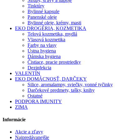
Sirupy, šťavy a nápoje
Tinktúry
Bylinné kapsule
Panenské oleje
Bylinné oleje, krémy, masti
EKO DROGÉRIA, KOZMETIKA
Telová kozmetika, mydlá
Vlasová kozmetika
Farby na vlasy
Ústna hygiena
Dámska hygiena
Čistiace, pracie prostriedky
Dezinfekcia
VALENTÍN
EKO DOMÁCNOSŤ, DARČEKY
Silice, aromalampy, sviečky, vonné tyčinky
Darčekové predmety, tašky, knihy
Ostatné
PODPORA IMUNITY
ZIMA
Informácie
Akcie a zľavy
Najpredávanejšie