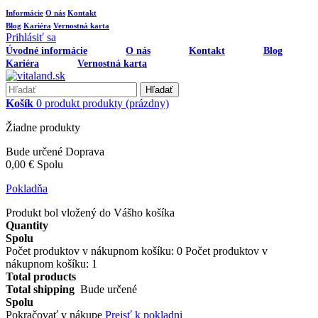
Informácie
O nás
Kontakt
Blog
Kariéra
Vernostná karta
Prihlásiť sa
Úvodné informácie
O nás
Kontakt
Blog
Kariéra
Vernostná karta
Hľadať
Košík
0
produkt
produkty
(prázdny)
Žiadne produkty
Bude určené
Doprava
0,00 €
Spolu
Pokladňa
Produkt bol vložený do Vášho košíka
Quantity
Spolu
Počet produktov v nákupnom košíku:
0
Počet produktov v
nákupnom košíku: 1
Total products
Total shipping
Bude určené
Spolu
Pokračovať v nákupe
Prejsť k pokladni