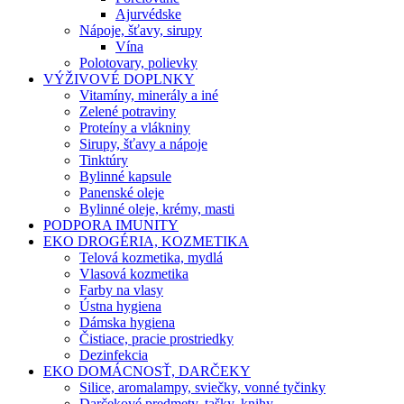
Ajurvédske
Nápoje, šťavy, sirupy
Vína
Polotovary, polievky
VÝŽIVOVÉ DOPLNKY
Vitamíny, minerály a iné
Zelené potraviny
Proteíny a vlákniny
Sirupy, šťavy a nápoje
Tinktúry
Bylinné kapsule
Panenské oleje
Bylinné oleje, krémy, masti
PODPORA IMUNITY
EKO DROGÉRIA, KOZMETIKA
Telová kozmetika, mydlá
Vlasová kozmetika
Farby na vlasy
Ústna hygiena
Dámska hygiena
Čistiace, pracie prostriedky
Dezinfekcia
EKO DOMÁCNOSŤ, DARČEKY
Silice, aromalampy, sviečky, vonné tyčinky
Darčekové predmety, tašky, knihy