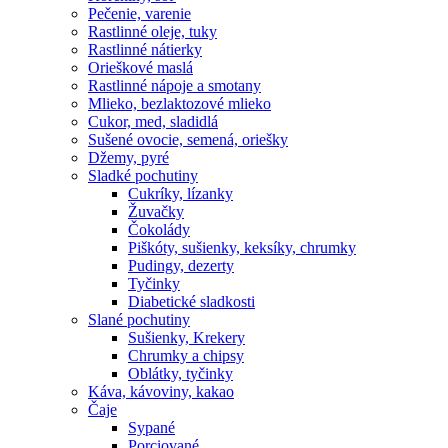
Pečenie, varenie
Rastlinné oleje, tuky
Rastlinné nátierky
Orieškové maslá
Rastlinné nápoje a smotany
Mlieko, bezlaktozové mlieko
Cukor, med, sladidlá
Sušené ovocie, semená, oriešky
Džemy, pyré
Sladké pochutiny
Cukríky, lízanky
Žuvačky
Čokolády
Piškóty, sušienky, keksíky, chrumky
Pudingy, dezerty
Tyčinky
Diabetické sladkosti
Slané pochutiny
Sušienky, Krekery
Chrumky a chipsy
Oblátky, tyčinky
Káva, kávoviny, kakao
Čaje
Sypané
Porciované