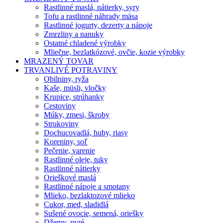
Rastlinné maslá, nátierky, syry
Tofu a rastlinné náhrady mäsa
Rastlinné jogurty, dezerty a nápoje
Zmrzliny a nanuky
Ostatné chladené výrobky
Mliečne, bezlatkózové, ovčie, kozie výrobky
MRAZENÝ TOVAR
TRVANLIVÉ POTRAVINY
Obilniny, ryža
Kaše, müsli, vločky
Krupice, strúhanky
Cestoviny
Múky, zmesi, škroby
Strukoviny
Dochucovadlá, huby, riasy
Koreniny, soľ
Pečenie, varenie
Rastlinné oleje, tuky
Rastlinné nátierky
Orieškové maslá
Rastlinné nápoje a smotany
Mlieko, bezlaktozové mlieko
Cukor, med, sladidlá
Sušené ovocie, semená, oriešky
Džemy, pyré