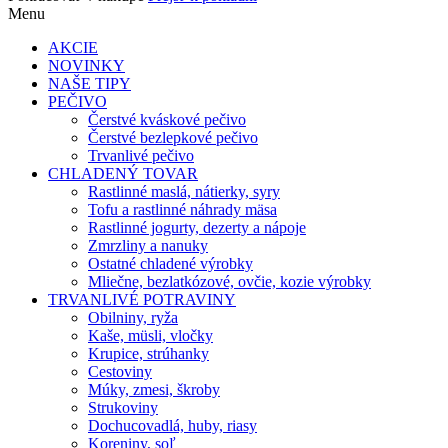
Menu
AKCIE
NOVINKY
NAŠE TIPY
PEČIVO
Čerstvé kváskové pečivo
Čerstvé bezlepkové pečivo
Trvanlivé pečivo
CHLADENÝ TOVAR
Rastlinné maslá, nátierky, syry
Tofu a rastlinné náhrady mäsa
Rastlinné jogurty, dezerty a nápoje
Zmrzliny a nanuky
Ostatné chladené výrobky
Mliečne, bezlatkózové, ovčie, kozie výrobky
TRVANLIVÉ POTRAVINY
Obilniny, ryža
Kaše, müsli, vločky
Krupice, strúhanky
Cestoviny
Múky, zmesi, škroby
Strukoviny
Dochucovadlá, huby, riasy
Koreniny, soľ