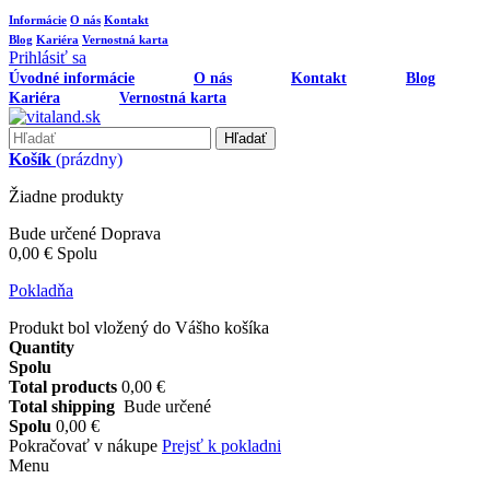
Informácie
O nás
Kontakt
Blog
Kariéra
Vernostná karta
Prihlásiť sa
Úvodné informácie
O nás
Kontakt
Blog
Kariéra
Vernostná karta
Hľadať
Košík
(prázdny)
Žiadne produkty
Bude určené
Doprava
0,00 €
Spolu
Pokladňa
Produkt bol vložený do Vášho košíka
Quantity
Spolu
Total products
0,00 €
Total shipping
Bude určené
Spolu
0,00 €
Pokračovať v nákupe
Prejsť k pokladni
Menu