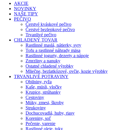
AKCIE
NOVINKY
NAŠE TIPY
PEČIVO
Čerstvé kváskové pečivo
Čerstvé bezlepkové pečivo
Trvanlivé pečivo
CHLADENÝ TOVAR
Rastlinné maslá, nátierky, syry
Tofu a rastlinné náhrady mäsa
Rastlinné jogurty, dezerty a nápoje
Zmrzliny a nanuky
Ostatné chladené výrobky
Mliečne, bezlatkózové, ovčie, kozie výrobky
TRVANLIVÉ POTRAVINY
Obilniny, ryža
Kaše, müsli, vločky
Krupice, strúhanky
Cestoviny
Múky, zmesi, škroby
Strukoviny
Dochucovadlá, huby, riasy
Koreniny, soľ
Pečenie, varenie
Rastlinné oleje, tuky