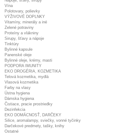
Nápoje, šťavy, sirupy
Vína
Polotovary, polievky
VÝŽIVOVÉ DOPLNKY
Vitamíny, minerály a iné
Zelené potraviny
Proteíny a vlákniny
Sirupy, šťavy a nápoje
Tinktúry
Bylinné kapsule
Panenské oleje
Bylinné oleje, krémy, masti
PODPORA IMUNITY
EKO DROGÉRIA, KOZMETIKA
Telová kozmetika, mydlá
Vlasová kozmetika
Farby na vlasy
Ústna hygiena
Dámska hygiena
Čistiace, pracie prostriedky
Dezinfekcia
EKO DOMÁCNOSŤ, DARČEKY
Silice, aromalampy, sviečky, vonné tyčinky
Darčekové predmety, tašky, knihy
Ostatné