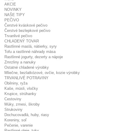
AKCIE
NOVINKY
NAŠE TIPY
PEČIVO
Čerstvé kváskové pečivo
Čerstvé bezlepkové pečivo
Trvanlivé pečivo
CHLADENÝ TOVAR
Rastlinné maslá, nátierky, syry
Tofu a rastlinné náhrady mäsa
Rastlinné jogurty, dezerty a nápoje
Zmrzliny a nanuky
Ostatné chladené výrobky
Mliečne, bezlatkózové, ovčie, kozie výrobky
TRVANLIVÉ POTRAVINY
Obilniny, ryža
Kaše, müsli, vločky
Krupice, strúhanky
Cestoviny
Múky, zmesi, škroby
Strukoviny
Dochucovadlá, huby, riasy
Koreniny, soľ
Pečenie, varenie
Rastlinné oleje, tuky