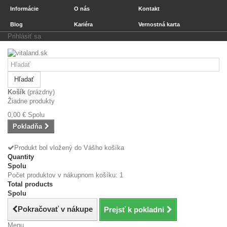
Informácie
O nás
Kontakt
Blog
Kariéra
Vernostná karta
Prihlásiť sa
Hľadať
Košík
(prázdny)
Žiadne produkty
0,00 €
Spolu
Pokladňa
Produkt bol vložený do Vášho košíka
Quantity
Spolu
Počet produktov v nákupnom košíku: 1
Total products
Spolu
Pokračovať v nákupe
Prejsť k pokladni
Menu