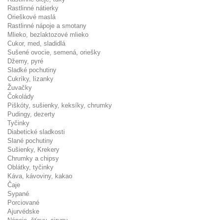
Rastlinné nátierky
Orieškové maslá
Rastlinné nápoje a smotany
Mlieko, bezlaktozové mlieko
Cukor, med, sladidlá
Sušené ovocie, semená, oriešky
Džemy, pyré
Sladké pochutiny
Cukríky, lízanky
Žuvačky
Čokolády
Piškóty, sušienky, keksíky, chrumky
Pudingy, dezerty
Tyčinky
Diabetické sladkosti
Slané pochutiny
Sušienky, Krekery
Chrumky a chipsy
Oblátky, tyčinky
Káva, kávoviny, kakao
Čaje
Sypané
Porciované
Ajurvédske